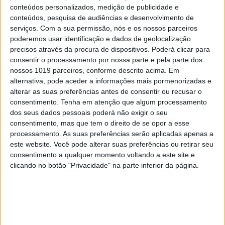
conteúdos personalizados, medição de publicidade e
conteúdos, pesquisa de audiências e desenvolvimento de
serviços.
Com a sua permissão, nós e os nossos parceiros
poderemos usar identificação e dados de geolocalização
precisos através da procura de dispositivos. Poderá clicar para
consentir o processamento por nossa parte e pela parte dos
nossos 1019 parceiros, conforme descrito acima. Em
CULTURA
EXCLUSIVO
alternativa, pode aceder a informações mais pormenorizadas e
“Calle Málaga”: Carmen Maura põe
alterar as suas preferências antes de consentir ou recusar o
a velhice nua e o cinema em sentido
consentimento.
Tenha em atenção que algum processamento
dos seus dados pessoais poderá não exigir o seu
consentimento, mas que tem o direito de se opor a esse
processamento. As suas preferências serão aplicadas apenas a
este website. Você pode alterar suas preferências ou retirar seu
consentimento a qualquer momento voltando a este site e
clicando no botão "Privacidade" na parte inferior da página.