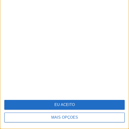
Fotografia: Os tigres de Maria da
Luz
EU ACEITO
MAIS OPÇÕES