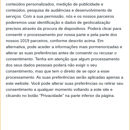
Opinião de um dentista
conteúdos personalizados, medição de publicidade e
8
conteúdos, pesquisa de audiências e desenvolvimento de
4 de agosto de 1578. D. Sebastião, Ceuta: a vida
serviços.
Com a sua permissão, nós e os nossos parceiros
complexa dos símbolos
poderemos usar identificação e dados de geolocalização
precisos através da procura de dispositivos. Poderá clicar para
9
consentir o processamento por nossa parte e pela parte dos
Ceuta e os idiotas úteis do trumpismo na Europa
nossos 1019 parceiros, conforme descrito acima. Em
alternativa, pode aceder a informações mais pormenorizadas e
10
A Deloitte e a implosão do Ministério da
alterar as suas preferências antes de consentir ou recusar o
Educação
consentimento.
Tenha em atenção que algum processamento
dos seus dados pessoais poderá não exigir o seu
consentimento, mas que tem o direito de se opor a esse
processamento. As suas preferências serão aplicadas apenas a
MAIS NA VISÃO
este website. Você pode alterar suas preferências ou retirar seu
consentimento a qualquer momento voltando a este site e
clicando no botão "Privacidade" na parte inferior da página.