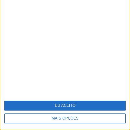
Adalberto Ribeiro: “Não
procuramos seguir modas nem
programar em função do que é mais
mediático. Procuramos artistas que
tenham autenticidade, qualidade e
algo para dizer em palco”
EU ACEITO
MAIS OPÇÕES