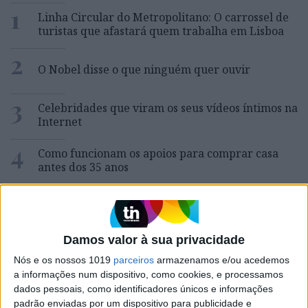
1
Linha Circular do Metropolitano: O carrossel de
turistas que afastará quem trabalha em Lisboa
2
O Nobel disse o que ninguém quer ouvir
3
Celebridades que viram os seus vídeos íntimos na
Internet
4
Como funcionam os apoios para comprar casa
antes dos 35 anos
5
Quem é Deus para uma criança? Opinião de José
Brissos-Lino
6
Damos valor à sua privacidade
A longevidade não se improvisa
Nós e os nossos 1019
parceiros
armazenamos e/ou acedemos
a informações num dispositivo, como cookies, e processamos
7
Tem apneia do sono e não consegue usar a
dados pessoais, como identificadores únicos e informações
máquina CPAP? Há uma alternativa a avaliar.
padrão enviadas por um dispositivo para publicidade e