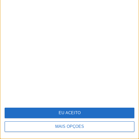
Tesla entregou menos carros no
segundo trimestre do ano
EU ACEITO
MAIS OPÇÕES