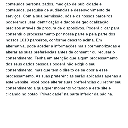
2
conteúdos personalizados, medição de publicidade e
A longevidade não se improvisa
conteúdos, pesquisa de audiências e desenvolvimento de
serviços.
Com a sua permissão, nós e os nossos parceiros
3
Tem apneia do sono e não consegue usar a
poderemos usar identificação e dados de geolocalização
máquina CPAP? Há uma alternativa a avaliar.
precisos através da procura de dispositivos. Poderá clicar para
Opinião de um dentista
consentir o processamento por nossa parte e pela parte dos
4
nossos 1019 parceiros, conforme descrito acima. Em
4 de agosto de 1578. D. Sebastião, Ceuta: a vida
alternativa, pode aceder a informações mais pormenorizadas e
complexa dos símbolos
alterar as suas preferências antes de consentir ou recusar o
5
consentimento.
Tenha em atenção que algum processamento
Os dois primeiros presidentes da Gulbenkian
dos seus dados pessoais poderá não exigir o seu
consentimento, mas que tem o direito de se opor a esse
processamento. As suas preferências serão aplicadas apenas a
6
“Saudade é um sentimento muito bonito, mas por
este website. Você pode alterar suas preferências ou retirar seu
vezes muito despropositado. Temos muito
consentimento a qualquer momento voltando a este site e
orgulho dessa palavra, que achamos que nos faz
clicando no botão "Privacidade" na parte inferior da página.
especiais, quando na verdade nos torna
cobardes’’
7
Os Lusíadas são um hospital e Guerra Junqueiro
uma avenida