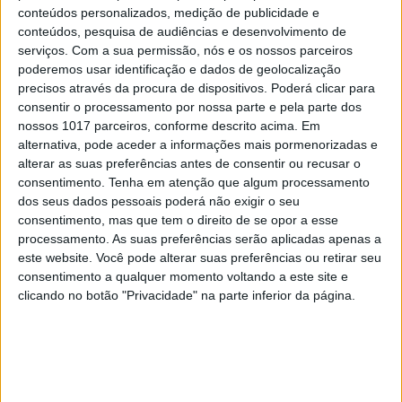
conteúdos personalizados, medição de publicidade e
conteúdos, pesquisa de audiências e desenvolvimento de
serviços.
Com a sua permissão, nós e os nossos parceiros
SOCIEDADE
EXCLUSIVO
poderemos usar identificação e dados de geolocalização
A resistência do País rural: Outras
precisos através da procura de dispositivos. Poderá clicar para
lutas em curso, além do Barrosso
consentir o processamento por nossa parte e pela parte dos
nossos 1017 parceiros, conforme descrito acima. Em
alternativa, pode aceder a informações mais pormenorizadas e
alterar as suas preferências antes de consentir ou recusar o
consentimento.
Tenha em atenção que algum processamento
dos seus dados pessoais poderá não exigir o seu
consentimento, mas que tem o direito de se opor a esse
processamento. As suas preferências serão aplicadas apenas a
este website. Você pode alterar suas preferências ou retirar seu
consentimento a qualquer momento voltando a este site e
clicando no botão "Privacidade" na parte inferior da página.
SOCIEDADE
EXCLUSIVO
Covas do Barroso: A luta por um