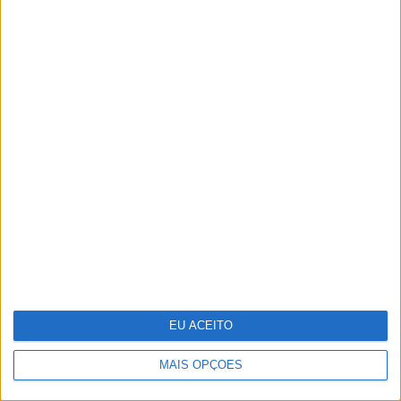
25 peças para receber a primavera
em casa
EU ACEITO
MAIS OPÇÕES
Pigmentarium: perfumaria de