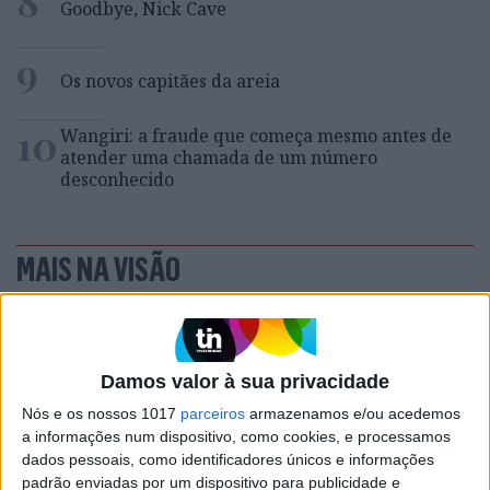
8
Goodbye, Nick Cave
9
Os novos capitães da areia
10
Wangiri: a fraude que começa mesmo antes de
atender uma chamada de um número
desconhecido
MAIS NA VISÃO
Damos valor à sua privacidade
Nós e os nossos 1017
parceiros
armazenamos e/ou acedemos
a informações num dispositivo, como cookies, e processamos
dados pessoais, como identificadores únicos e informações
padrão enviadas por um dispositivo para publicidade e