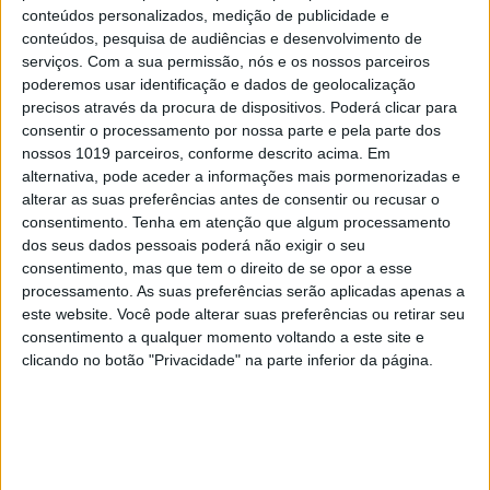
conteúdos personalizados, medição de publicidade e
SOCIEDADE
EXCLUSIVO
conteúdos, pesquisa de audiências e desenvolvimento de
Eclipse: Ciência, lendas e história
serviços.
Com a sua permissão, nós e os nossos parceiros
poderemos usar identificação e dados de geolocalização
precisos através da procura de dispositivos. Poderá clicar para
consentir o processamento por nossa parte e pela parte dos
nossos 1019 parceiros, conforme descrito acima. Em
alternativa, pode aceder a informações mais pormenorizadas e
alterar as suas preferências antes de consentir ou recusar o
consentimento.
Tenha em atenção que algum processamento
dos seus dados pessoais poderá não exigir o seu
consentimento, mas que tem o direito de se opor a esse
processamento. As suas preferências serão aplicadas apenas a
este website. Você pode alterar suas preferências ou retirar seu
consentimento a qualquer momento voltando a este site e
clicando no botão "Privacidade" na parte inferior da página.
PENSAR
A violência que o sistema resiste
em ver. Opinião, a quatro mãos, de
um advogado e um psicólogo