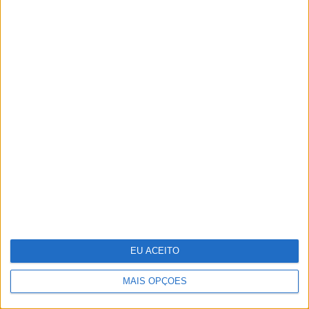
O futuro da energia é agora
EU ACEITO
MAIS OPÇÕES