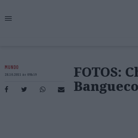
FOTOS: C
MUNDO
28.10.2011 às 09h59
Banguec