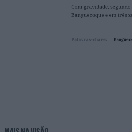
Com gravidade, segundo a
Banguecoque e em três zon
Palavras-chave:
Banguec
MAIS NA VISÃO