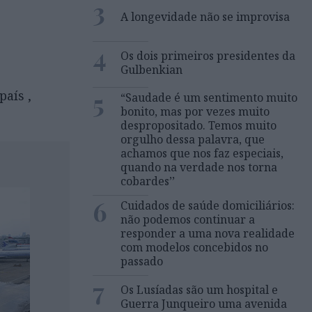
3
A longevidade não se improvisa
4
Os dois primeiros presidentes da
Gulbenkian
5
país ,
“Saudade é um sentimento muito
bonito, mas por vezes muito
despropositado. Temos muito
orgulho dessa palavra, que
achamos que nos faz especiais,
quando na verdade nos torna
cobardes’’
6
Cuidados de saúde domiciliários:
não podemos continuar a
responder a uma nova realidade
com modelos concebidos no
passado
7
Os Lusíadas são um hospital e
Guerra Junqueiro uma avenida