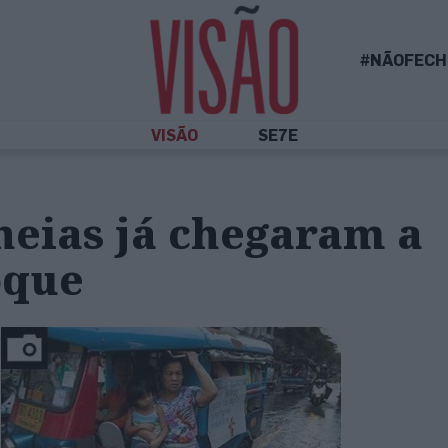
#NÃOFECH
VISÃO
SE7E
heias já chegaram a
oque