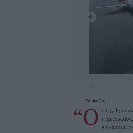
1 / 21
Fátima Lopes
“O
rio galgou a
regressado à
em comunica