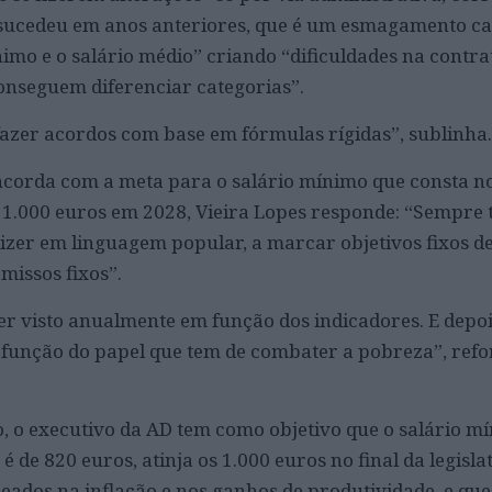
 sucedeu em anos anteriores, que é um esmagamento ca
nimo e o salário médio” criando “dificuldades na contr
conseguem diferenciar categorias”.
azer acordos com base em fórmulas rígidas”, sublinha.
ncorda com a meta para o salário mínimo que consta 
s 1.000 euros em 2028, Vieira Lopes responde: “Sempre
izer em linguagem popular, a marcar objetivos fixos de
missos fixos”.
er visto anualmente em função dos indicadores. E depo
nção do papel que tem de combater a pobreza”, refor
 o executivo da AD tem como objetivo que o salário m
é de 820 euros, atinja os 1.000 euros no final da legisl
ados na inflação e nos ganhos de produtividade, e que 