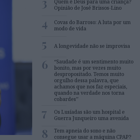
3
Quem é Deus para uma criança?
Opinião de José Brissos-Lino
4
Covas do Barroso: A luta por um
modo de vida
5
A longevidade não se improvisa
6
“Saudade é um sentimento muito
bonito, mas por vezes muito
despropositado. Temos muito
orgulho dessa palavra, que
achamos que nos faz especiais,
quando na verdade nos torna
cobardes’’
7
Os Lusíadas são um hospital e
Guerra Junqueiro uma avenida
8
Tem apneia do sono e não
consegue usar a máquina CPAP?