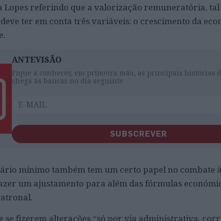
ra Lopes referindo que a valorização remuneratória, ta
 deve ter em conta três variáveis: o crescimento da eco
e.
ANTEVISÃO
Fique a conhecer, em primeira mão, as principais histórias 
chega às bancas no dia seguinte
SUBSCREVER
ário mínimo também tem um certo papel no combate à
fazer um ajustamento para além das fórmulas económic
patronal.
e se fizerem alterações “só por via administrativa, corr