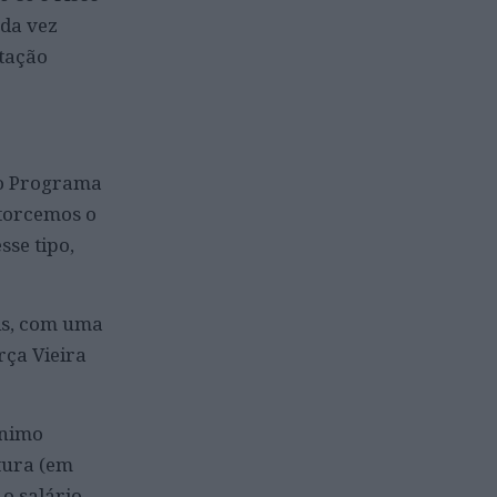
da vez
atação
no Programa
 torcemos o
sse tipo,
is, com uma
ça Vieira
ínimo
atura (em
o salário