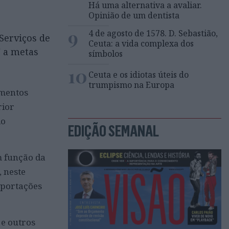
Há uma alternativa a avaliar.
Opinião de um dentista
9
4 de agosto de 1578. D. Sebastião,
Serviços de
Ceuta: a vida complexa dos
" a metas
símbolos
10
Ceuta e os idiotas úteis do
trumpismo na Europa
umentos
rior
do
EDIÇÃO SEMANAL
m função da
 neste
xportações
 e outros