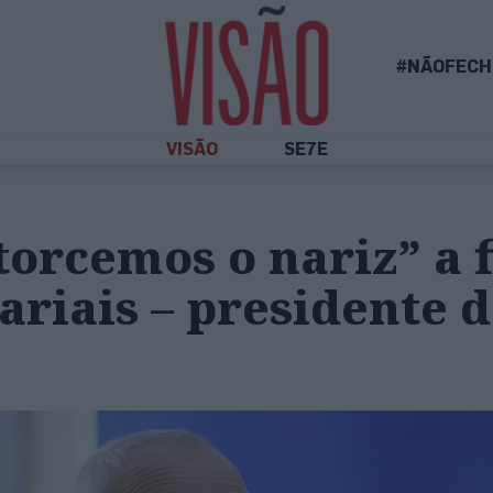
#NÃOFECH
VISÃO
SE7E
orcemos o nariz” a 
ariais – presidente 