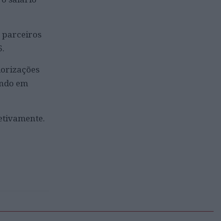
 parceiros
6.
lorizações
endo em
etivamente.