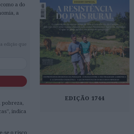
l como a do
nomia, a
da edição que
EDIÇÃO 1744
 pobreza,
as”, indica
e-se o risco