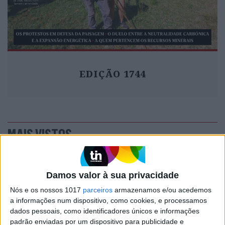
EDIÇÃO 1744
MAIS VISTOS
1
Tem apneia do sono e não consegue usar a
máquina CPAP? Há uma alternativa a avaliar.
Damos valor à sua privacidade
Opinião de um dentista
Nós e os nossos 1017
parceiros
armazenamos e/ou acedemos
2
4 de agosto de 1578. D. Sebastião, Ceuta: a vida
a informações num dispositivo, como cookies, e processamos
complexa dos símbolos
dados pessoais, como identificadores únicos e informações
padrão enviadas por um dispositivo para publicidade e