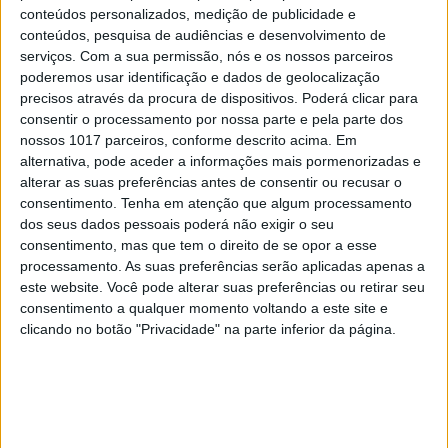
3
conteúdos personalizados, medição de publicidade e
A longevidade não se improvisa
conteúdos, pesquisa de audiências e desenvolvimento de
serviços.
Com a sua permissão, nós e os nossos parceiros
4
poderemos usar identificação e dados de geolocalização
Os dois primeiros presidentes da Gulbenkian
precisos através da procura de dispositivos. Poderá clicar para
consentir o processamento por nossa parte e pela parte dos
5
nossos 1017 parceiros, conforme descrito acima. Em
“Saudade é um sentimento muito bonito, mas por
alternativa, pode aceder a informações mais pormenorizadas e
vezes muito despropositado. Temos muito
orgulho dessa palavra, que achamos que nos faz
alterar as suas preferências antes de consentir ou recusar o
especiais, quando na verdade nos torna
consentimento.
Tenha em atenção que algum processamento
cobardes’’
dos seus dados pessoais poderá não exigir o seu
consentimento, mas que tem o direito de se opor a esse
6
Cuidados de saúde domiciliários: não podemos
processamento. As suas preferências serão aplicadas apenas a
continuar a responder a uma nova realidade com
este website. Você pode alterar suas preferências ou retirar seu
modelos concebidos no passado
consentimento a qualquer momento voltando a este site e
7
clicando no botão "Privacidade" na parte inferior da página.
Os Lusíadas são um hospital e Guerra Junqueiro
uma avenida
8
Os novos capitães da areia