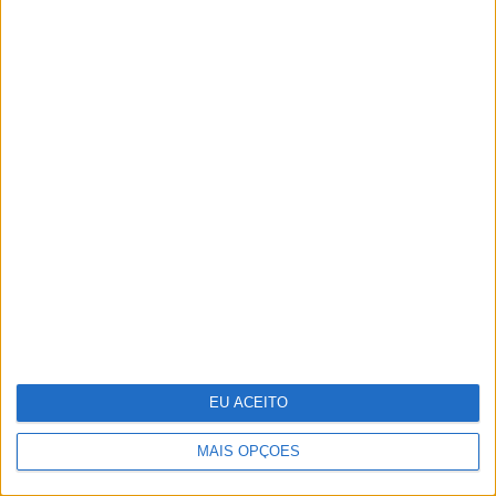
Parque Marinho Luiz Saldanha: Um
mar abençoado, nas palavras e
imagens do multipremiado
fotógrafo Luís Quinta
EU ACEITO
MAIS OPÇÕES