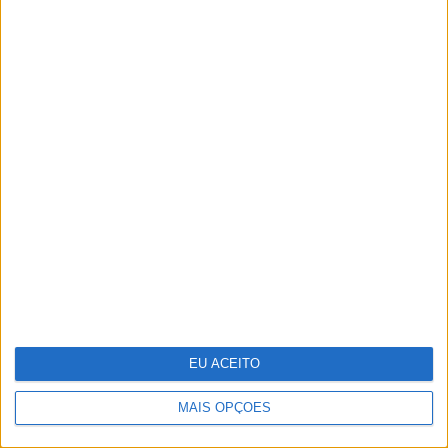
Novo implante do MIT evita
hipoglicémias fatais nos diabéticos
EU ACEITO
MAIS OPÇÕES