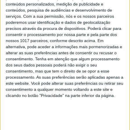
conteúdos personalizados, medição de publicidade e
conteúdos, pesquisa de audiências e desenvolvimento de
serviços.
Com a sua permissão, nós e os nossos parceiros
EDIÇÃO 1744
poderemos usar identificação e dados de geolocalização
precisos através da procura de dispositivos. Poderá clicar para
consentir o processamento por nossa parte e pela parte dos
nossos 1017 parceiros, conforme descrito acima. Em
alternativa, pode aceder a informações mais pormenorizadas e
MAIS VISTOS
alterar as suas preferências antes de consentir ou recusar o
consentimento.
Tenha em atenção que algum processamento
dos seus dados pessoais poderá não exigir o seu
1
Tem apneia do sono e não consegue usar a
consentimento, mas que tem o direito de se opor a esse
máquina CPAP? Há uma alternativa a avaliar.
processamento. As suas preferências serão aplicadas apenas a
Opinião de um dentista
este website. Você pode alterar suas preferências ou retirar seu
consentimento a qualquer momento voltando a este site e
2
4 de agosto de 1578. D. Sebastião, Ceuta: a vida
clicando no botão "Privacidade" na parte inferior da página.
complexa dos símbolos
3
A longevidade não se improvisa