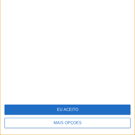
Vencedores e vencidos do 25 de
Abril na VISÃO História
EU ACEITO
MAIS OPÇÕES