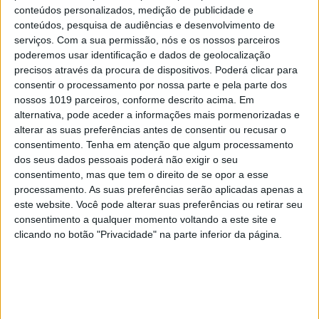
conteúdos personalizados, medição de publicidade e
conteúdos, pesquisa de audiências e desenvolvimento de
serviços.
Com a sua permissão, nós e os nossos parceiros
poderemos usar identificação e dados de geolocalização
precisos através da procura de dispositivos. Poderá clicar para
EDIÇÃO 1744
consentir o processamento por nossa parte e pela parte dos
nossos 1019 parceiros, conforme descrito acima. Em
alternativa, pode aceder a informações mais pormenorizadas e
alterar as suas preferências antes de consentir ou recusar o
consentimento.
Tenha em atenção que algum processamento
dos seus dados pessoais poderá não exigir o seu
MAIS VISTOS
consentimento, mas que tem o direito de se opor a esse
processamento. As suas preferências serão aplicadas apenas a
1
este website. Você pode alterar suas preferências ou retirar seu
Quem é Deus para uma criança? Opinião de José
consentimento a qualquer momento voltando a este site e
Brissos-Lino
clicando no botão "Privacidade" na parte inferior da página.
2
Tem apneia do sono e não consegue usar a
máquina CPAP? Há uma alternativa a avaliar.
Opinião de um dentista
3
A longevidade não se improvisa