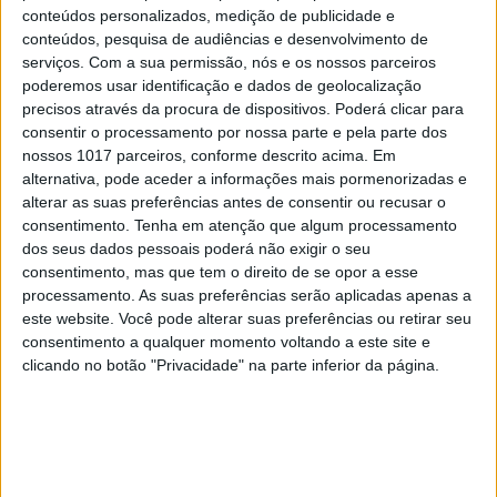
conteúdos personalizados, medição de publicidade e
conteúdos, pesquisa de audiências e desenvolvimento de
serviços.
Com a sua permissão, nós e os nossos parceiros
poderemos usar identificação e dados de geolocalização
precisos através da procura de dispositivos. Poderá clicar para
consentir o processamento por nossa parte e pela parte dos
nossos 1017 parceiros, conforme descrito acima. Em
alternativa, pode aceder a informações mais pormenorizadas e
alterar as suas preferências antes de consentir ou recusar o
consentimento.
Tenha em atenção que algum processamento
dos seus dados pessoais poderá não exigir o seu
consentimento, mas que tem o direito de se opor a esse
EDIÇÃO 1744
processamento. As suas preferências serão aplicadas apenas a
este website. Você pode alterar suas preferências ou retirar seu
consentimento a qualquer momento voltando a este site e
clicando no botão "Privacidade" na parte inferior da página.
MAIS VISTOS
1
Tem apneia do sono e não consegue usar a