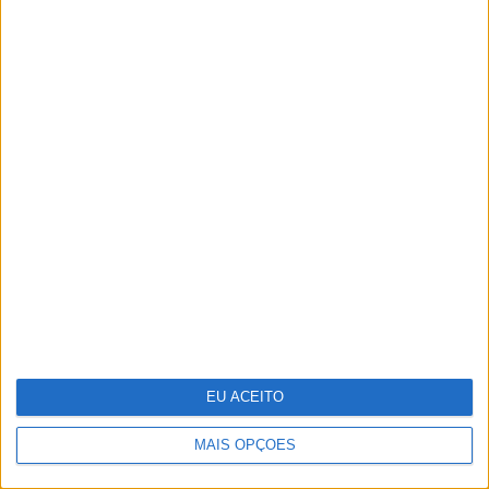
Antecipar o futuro: a visão da WTW
sobre os riscos emergentes
EU ACEITO
Guia de essenciais de viagem para a
sua pele
MAIS OPÇÕES