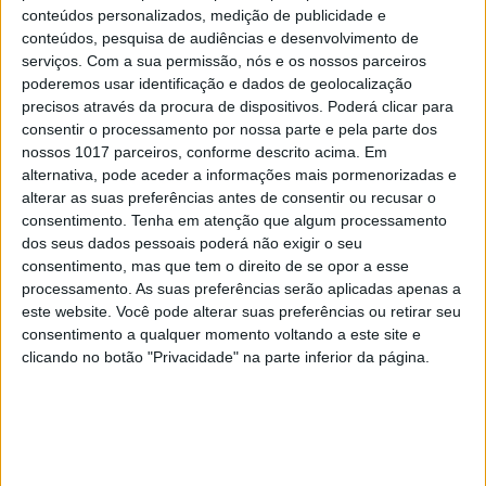
9
conteúdos personalizados, medição de publicidade e
Goodbye, Nick Cave
conteúdos, pesquisa de audiências e desenvolvimento de
serviços.
Com a sua permissão, nós e os nossos parceiros
10
poderemos usar identificação e dados de geolocalização
Quem é Deus para uma criança? Opinião de José
precisos através da procura de dispositivos. Poderá clicar para
Brissos-Lino
consentir o processamento por nossa parte e pela parte dos
nossos 1017 parceiros, conforme descrito acima. Em
alternativa, pode aceder a informações mais pormenorizadas e
alterar as suas preferências antes de consentir ou recusar o
MAIS NA VISÃO
consentimento.
Tenha em atenção que algum processamento
dos seus dados pessoais poderá não exigir o seu
consentimento, mas que tem o direito de se opor a esse
processamento. As suas preferências serão aplicadas apenas a
este website. Você pode alterar suas preferências ou retirar seu
consentimento a qualquer momento voltando a este site e
clicando no botão "Privacidade" na parte inferior da página.