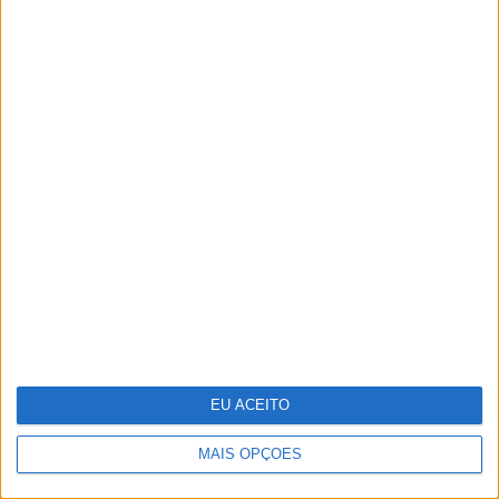
Celebrar a Páscoa com
escapadinhas para todos
EU ACEITO
MAIS OPÇÕES