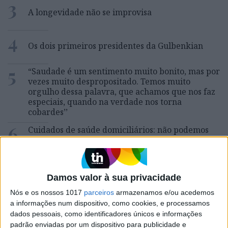
3
A longevidade não se improvisa
4
Os dois primeiros presidentes da Gulbenkian
5
“Saudade é um sentimento muito bonito, mas por
vezes muito despropositado. Temos muito
orgulho dessa palavra, que achamos que nos faz
especiais, quando na verdade nos torna
cobardes’’
6
Cuidados de saúde domiciliários: não podemos
continuar a responder a uma nova realidade com
modelos concebidos no passado
7
Os Lusíadas são um hospital e Guerra Junqueiro
Damos valor à sua privacidade
uma avenida
Nós e os nossos 1017
parceiros
armazenamos e/ou acedemos
8
a informações num dispositivo, como cookies, e processamos
Os novos capitães da areia
dados pessoais, como identificadores únicos e informações
padrão enviadas por um dispositivo para publicidade e