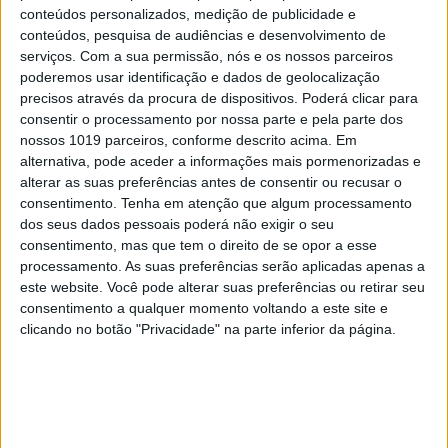
conteúdos personalizados, medição de publicidade e
Ganhar-lhe em terrenos mais inclinados não seria
conteúdos, pesquisa de audiências e desenvolvimento de
serviços.
Com a sua permissão, nós e os nossos parceiros
inédito: bem no início da temporada, o português
poderemos usar identificação e dados de geolocalização
bateu o líder da Visma Lease a Bike no Alto da Fóia,
precisos através da procura de dispositivos. Poderá clicar para
o topo da serra algarvia de Monchique, e semanas
consentir o processamento por nossa parte e pela parte dos
nossos 1019 parceiros, conforme descrito acima. Em
mais tarde voltou a fazê-lo numa etapa do Paris-
alternativa, pode aceder a informações mais pormenorizadas e
Nice, na qual recuperou de um ligeiro atraso para
alterar as suas preferências antes de consentir ou recusar o
vencer ao sprint, também numa chegada
consentimento.
Tenha em atenção que algum processamento
dos seus dados pessoais poderá não exigir o seu
montanhosa.
consentimento, mas que tem o direito de se opor a esse
processamento. As suas preferências serão aplicadas apenas a
este website. Você pode alterar suas preferências ou retirar seu
consentimento a qualquer momento voltando a este site e
CAPA DA EDIÇÃO
clicando no botão "Privacidade" na parte inferior da página.