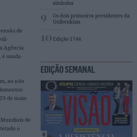
símbolos
9
Os dois primeiros presidentes da
Gulbenkian
pensão de
10
Edição 1744
til-
 a Agência
, é usada
EDIÇÃO SEMANAL
em, ao não
ulamentos
 29 de maio
 Mundiais de
tetado o