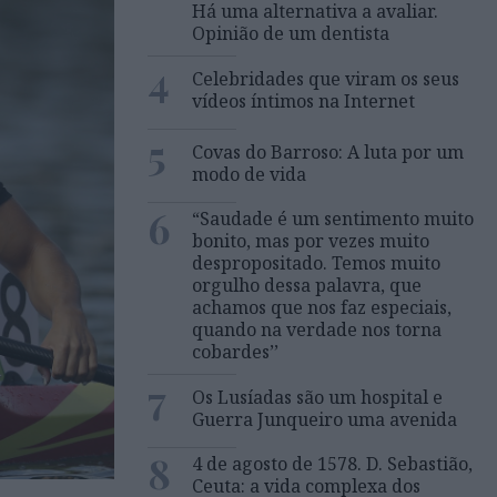
Há uma alternativa a avaliar.
Opinião de um dentista
4
Celebridades que viram os seus
vídeos íntimos na Internet
5
Covas do Barroso: A luta por um
modo de vida
6
“Saudade é um sentimento muito
bonito, mas por vezes muito
despropositado. Temos muito
orgulho dessa palavra, que
achamos que nos faz especiais,
quando na verdade nos torna
cobardes’’
7
Os Lusíadas são um hospital e
Guerra Junqueiro uma avenida
8
4 de agosto de 1578. D. Sebastião,
Ceuta: a vida complexa dos