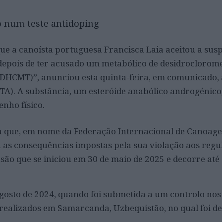
vo num teste antidoping
ue a canoísta portuguesa Francisca Laia aceitou a sus
depois de ter acusado um metabólico de desidroclorome
(DHCMT)”, anunciou esta quinta-feira, em comunicado,
ITA). A substância, um esteróide anabólico androgénico
nho físico.
a que, em nome da Federação Internacional de Canoag
tou as consequências impostas pela sua violação aos reg
ão que se iniciou em 30 de maio de 2025 e decorre até
gosto de 2024, quando foi submetida a um controlo nos
 realizados em Samarcanda, Uzbequistão, no qual foi de