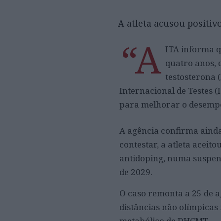
A atleta acusou positi
“A
ITA informa q
quatro anos, 
testosterona 
Internacional de Testes (
para melhorar o desempe
A agência confirma aind
contestar, a atleta acei
antidoping, numa suspens
de 2029.
O caso remonta a 25 de a
distâncias não olímpicas
metabólico de DHCMT.