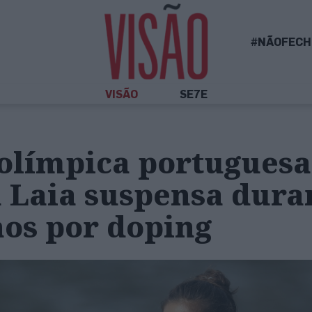
#NÃOFECH
VISÃO
SE7E
 olímpica portuguesa
 Laia suspensa dura
nos por doping