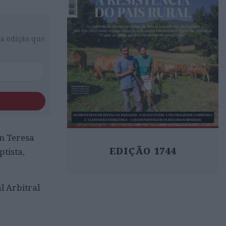
da edição que
m Teresa
EDIÇÃO 1744
tista,
l Arbitral