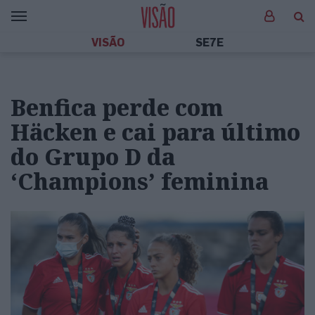
VISÃO
SE7E
Benfica perde com
Häcken e cai para último
do Grupo D da
‘Champions’ feminina