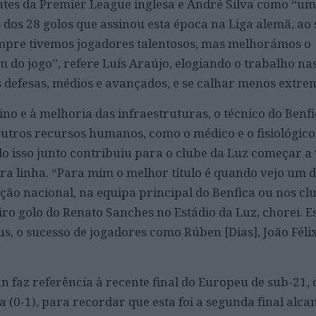
tes da Premier League inglesa e André Silva como “um
 dos 28 golos que assinou esta época na Liga alemã, ao 
empre tivemos jogadores talentosos, mas melhorámos o
m do jogo”, refere Luís Araújo, elogiando o trabalho n
defesas, médios e avançados, e se calhar menos extre
ino e à melhoria das infraestruturas, o técnico do Benf
utros recursos humanos, como o médico e o fisiológico
udo isso junto contribuiu para o clube da Luz começar a
ra linha. “Para mim o melhor título é quando vejo um 
ção nacional, na equipa principal do Benfica ou nos cl
ro golo do Renato Sanches no Estádio da Luz, chorei. E
us, o sucesso de jogadores como Rúben [Dias], João Féli
an faz referência à recente final do Europeu de sub-21,
 (0-1), para recordar que esta foi a segunda final alc