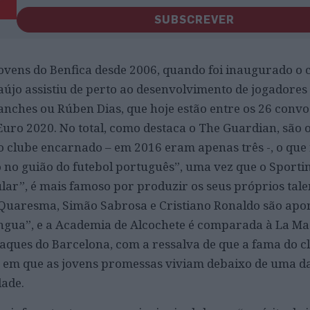
SUBSCREVER
vens do Benfica desde 2006, quando foi inaugurado o 
raújo assistiu de perto ao desenvolvimento de jogadore
anches ou Rúben Dias, que hoje estão entre os 26 conv
uro 2020. No total, como destaca o The Guardian, são o
 clube encarnado – em 2016 eram apenas três -, o que
 no guião do futebol português”, uma vez que o Sportin
lar”, é mais famoso por produzir os seus próprios tale
o Quaresma, Simão Sabrosa e Cristiano Ronaldo são ap
ngua”, e a Academia de Alcochete é comparada à La Mas
raques do Barcelona, com a ressalva de que a fama do c
 em que as jovens promessas viviam debaixo de uma d
lade.