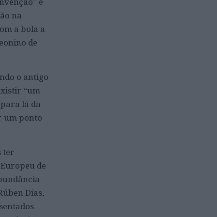
invenção” é
ção na
om a bola a
leonino de
ando o antigo
existir “um
 para lá da
er um ponto
 ter
o Europeu de
abundância
 Rúben Dias,
esentados