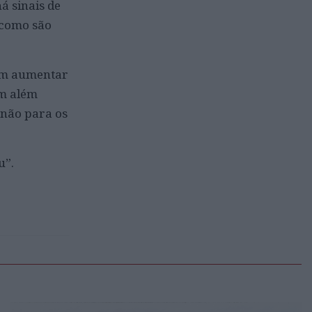
á sinais de
 como são
ram aumentar
em além
e não para os
u”.