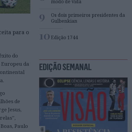
modo de vida
9
Os dois primeiros presidentes da
Gulbenkian
10
ceita para o
Edição 1744
êxito do
do Europeu da
EDIÇÃO SEMANAL
continental
a.
ogo
lhões de
ge Jesus,
relas”,
Boas, Paulo