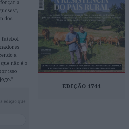
forçar a
gueses”,
m dos
o futebol
inadores
ecendo a
 que não é o
por isso
jogo.”
EDIÇÃO 1744
da edição que