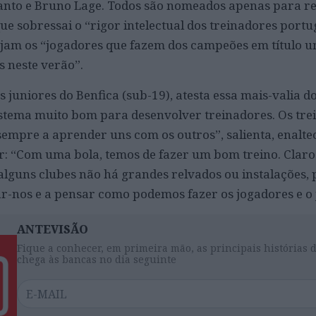
Santo e Bruno Lage. Todos são nomeados apenas para re
que sobressai o “rigor intelectual dos treinadores portu
rjam os “jogadores que fazem dos campeões em título u
s neste verão”.
s juniores do Benfica (sub-19), atesta essa mais-valia d
stema muito bom para desenvolver treinadores. Os tre
 sempre a aprender uns com os outros”, salienta, enalt
: “Com uma bola, temos de fazer um bom treino. Claro
alguns clubes não há grandes relvados ou instalações, 
-nos e a pensar como podemos fazer os jogadores e o 
ANTEVISÃO
Fique a conhecer, em primeira mão, as principais histórias 
chega às bancas no dia seguinte