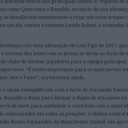
 infraestruturas nos principais clubes, o “espírito de 
rma como Quaresma e Ronaldo, no início da sua afirma
ng, se desafiavam mutuamente a criar um novo truque c
omo um dia contou o romeno Laszlo Boloni, o treinador 
o britânico cita uma afirmação de Luís Figo de 2017, qu
 sucesso dos leões com os jovens se devia ao facto de 
 do clube de formar jogadores para a equipa principal,
esportivos. “É muito importante para os mais jovens t
aso, tive o Futre”, acrescentou ainda.
 é ainda exemplificada com o facto de Fernando Santos
s, Ronaldo e Nani, para formar a dupla de atacantes n
 serve de mote para sublinhar o contraste com a atual 
do selecionador, em todas as posições. O defesa central
médio Bruno Fernandes, do Manchester United, são apr