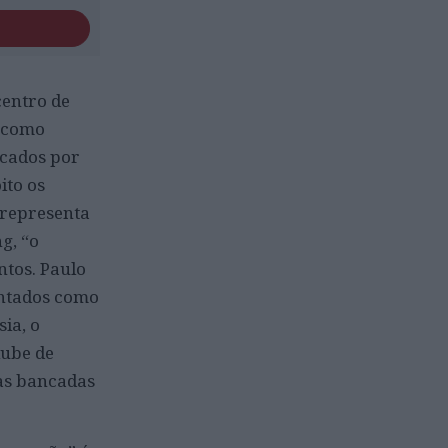
centro de
s como
ocados por
ito os
 representa
g, “o
ntos. Paulo
ontados como
ia, o
lube de
as bancadas