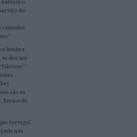
 autêntico
serviço do
as camadas
mos.”
ica lembra
, se deu um
 “fabricar”
desses
ubes
sses são os
x, Bernardo
 que Portugal
ançada nas