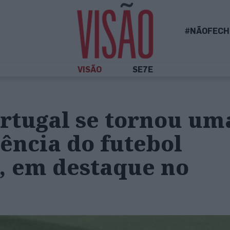
#NÃOFECH
VISÃO
SE7E
rtugal se tornou um
ência do futebol
, em destaque no
n