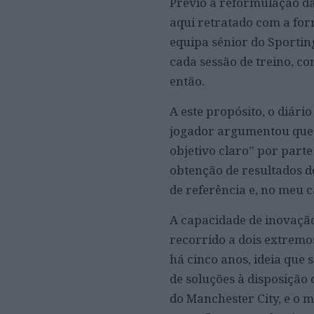
Prévio à reformulação das
aqui retratado com a fo
equipa sénior do Sporti
cada sessão de treino, c
então.
A este propósito, o diári
jogador argumentou que o
objetivo claro” por parte
obtenção de resultados d
de referência e, no meu c
A capacidade de inovação
recorrido a dois extremo
há cinco anos, ideia que
de soluções à disposição 
do Manchester City, e o 