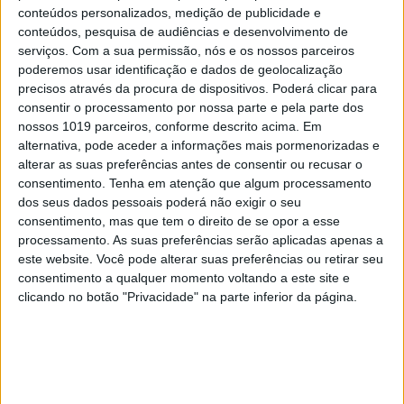
conteúdos personalizados, medição de publicidade e
conteúdos, pesquisa de audiências e desenvolvimento de
serviços.
Com a sua permissão, nós e os nossos parceiros
poderemos usar identificação e dados de geolocalização
precisos através da procura de dispositivos. Poderá clicar para
consentir o processamento por nossa parte e pela parte dos
nossos 1019 parceiros, conforme descrito acima. Em
alternativa, pode aceder a informações mais pormenorizadas e
EDIÇÃO 1744
alterar as suas preferências antes de consentir ou recusar o
consentimento.
Tenha em atenção que algum processamento
dos seus dados pessoais poderá não exigir o seu
consentimento, mas que tem o direito de se opor a esse
processamento. As suas preferências serão aplicadas apenas a
este website. Você pode alterar suas preferências ou retirar seu
MAIS VISTOS
consentimento a qualquer momento voltando a este site e
clicando no botão "Privacidade" na parte inferior da página.
1
Linha Circular do Metropolitano: O carrossel de
turistas que afastará quem trabalha em Lisboa
2
O Nobel disse o que ninguém quer ouvir