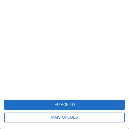
Um novo estúdio em Lisboa para
jantares, showcookings,
apresentações de marcas, todo
decorado em português
EU ACEITO
MAIS OPÇÕES