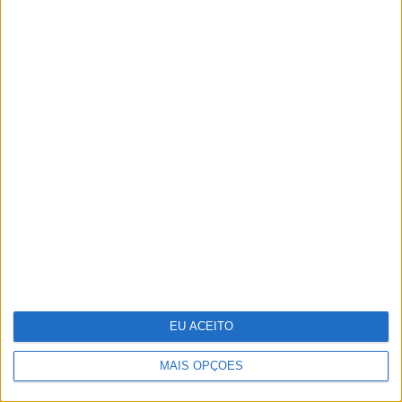
Júlia Palha arrasadora na 4ª
temporada de “O Clube”
EU ACEITO
MAIS OPÇÕES