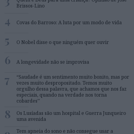
3
Brissos-Lino
4
Covas do Barroso: A luta por um modo de vida
5
O Nobel disse o que ninguém quer ouvir
6
A longevidade não se improvisa
7
“Saudade é um sentimento muito bonito, mas por
vezes muito despropositado. Temos muito
orgulho dessa palavra, que achamos que nos faz
especiais, quando na verdade nos torna
cobardes’’
8
Os Lusíadas são um hospital e Guerra Junqueiro
uma avenida
9
Tem apneia do sono e não consegue usar a