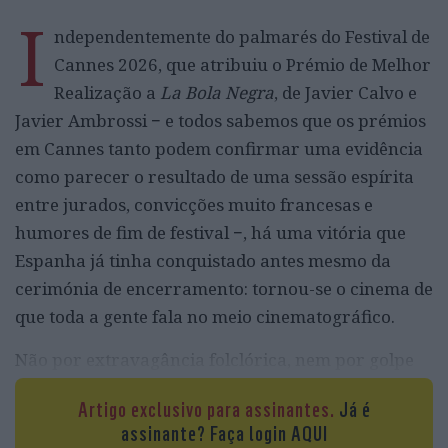
I
ndependentemente do palmarés do Festival de
Cannes 2026, que atribuiu o Prémio de Melhor
Realização a
La Bola Negra
, de Javier Calvo e
Javier Ambrossi − e todos sabemos que os prémios
em Cannes tanto podem confirmar uma evidência
como parecer o resultado de uma sessão espírita
entre jurados, convicções muito francesas e
humores de fim de festival −, há uma vitória que
Espanha já tinha conquistado antes mesmo da
cerimónia de encerramento: tornou-se o cinema de
que toda a gente fala no meio cinematográfico.
Não por extravagância folclórica, nem por golpe
de marketing, nem por ter levado à Croisette uma
Artigo exclusivo para assinantes.
Já é
estrela internacional para sorrir durante três
assinante?
Faça login AQUI
minutos e desaparecer num iate. Pelo contrário: