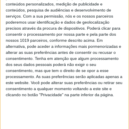
conteúdos personalizados, medição de publicidade e
conteúdos, pesquisa de audiências e desenvolvimento de
serviços.
Com a sua permissão, nós e os nossos parceiros
poderemos usar identificação e dados de geolocalização
precisos através da procura de dispositivos. Poderá clicar para
consentir o processamento por nossa parte e pela parte dos
nossos 1019 parceiros, conforme descrito acima. Em
FINANÇAS COM CABEÇA
alternativa, pode aceder a informações mais pormenorizadas e
Como funcionam os apoios para
alterar as suas preferências antes de consentir ou recusar o
comprar casa antes dos 35 anos
consentimento.
Tenha em atenção que algum processamento
dos seus dados pessoais poderá não exigir o seu
consentimento, mas que tem o direito de se opor a esse
processamento. As suas preferências serão aplicadas apenas a
este website. Você pode alterar suas preferências ou retirar seu
consentimento a qualquer momento voltando a este site e
clicando no botão "Privacidade" na parte inferior da página.