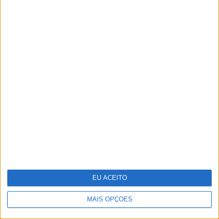
VISÃO SETE
EXCLUSIVO
Festas, feiras e romarias de
Portugal: 15 sugestões para
celebrar a cultura popular
EU ACEITO
MAIS OPÇÕES
OPINIÃO