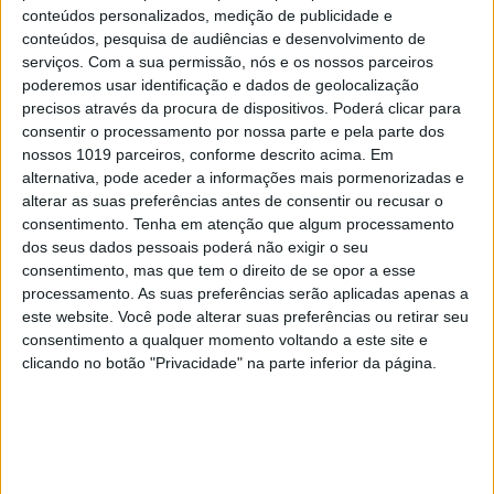
nunca fora feito: uma entrevista simultânea aos
conteúdos personalizados, medição de publicidade e
conteúdos, pesquisa de audiências e desenvolvimento de
seus dois autores. Deu que falar: publicada
serviços.
Com a sua permissão, nós e os nossos parceiros
no JL em 1990, a Gradiva editou-a num voluminho
poderemos usar identificação e dados de geolocalização
em 2018.
precisos através da procura de dispositivos. Poderá clicar para
consentir o processamento por nossa parte e pela parte dos
nossos 1019 parceiros, conforme descrito acima. Em
A João Francisco Marques, poveiro e diácono,
alternativa, pode aceder a informações mais pormenorizadas e
alterar as suas preferências antes de consentir ou recusar o
conheci-o aos 10 anos. Historiador, renomado
consentimento.
Tenha em atenção que algum processamento
especialista em parenética e em Padre António
dos seus dados pessoais poderá não exigir o seu
Vieira, principal responsável por esta área na sua
consentimento, mas que tem o direito de se opor a esse
processamento. As suas preferências serão aplicadas apenas a
Obra Completa em 30 volumes, na véspera da
este website. Você pode alterar suas preferências ou retirar seu
abertura das Correntes d’Escritas de 2015 fizemos
consentimento a qualquer momento voltando a este site e
uma sessão para apresentar essa Obra e em
clicando no botão "Privacidade" na parte inferior da página.
simultâneo o homenagear, também pelo muito que
fez pela Póvoa. João Marques ficou feliz – e morreu,
de súbito, poucos dias depois.