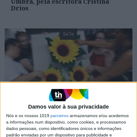
Umbra, pela escritora Cristina
Drios
Se7e
VISÃO SETE
EXCLUSIVO
Festas, feiras e romarias de
Damos valor à sua privacidade
Portugal: 15 sugestões para
Nós e os nossos 1019
parceiros
armazenamos e/ou acedemos
celebrar a cultura popular
a informações num dispositivo, como cookies, e processamos
dados pessoais, como identificadores únicos e informações
padrão enviadas por um dispositivo para publicidade e