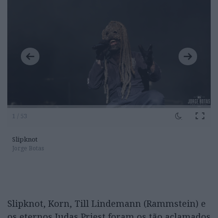
1 / 53
Slipknot
Jorge Botas
Slipknot, Korn, Till Lindemann (Rammstein) e
os eternos Judas Priest foram os tão aclamados