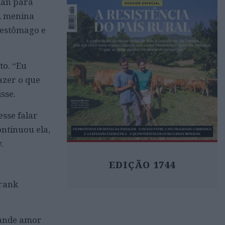
lan para
A menina
 estômago e
to. “Eu
azer o que
sse.
sse falar
ontinuou ela,
.
EDIÇÃO 1744
Frank
rande amor