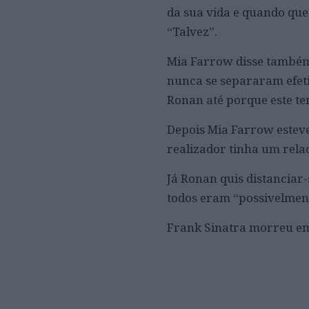
da sua vida e quando ques
“Talvez”.
Mia Farrow disse também 
nunca se separaram efet
Ronan até porque este te
Depois Mia Farrow estev
realizador tinha um rela
Já Ronan quis distanciar
todos eram “possivelmente
Frank Sinatra morreu e