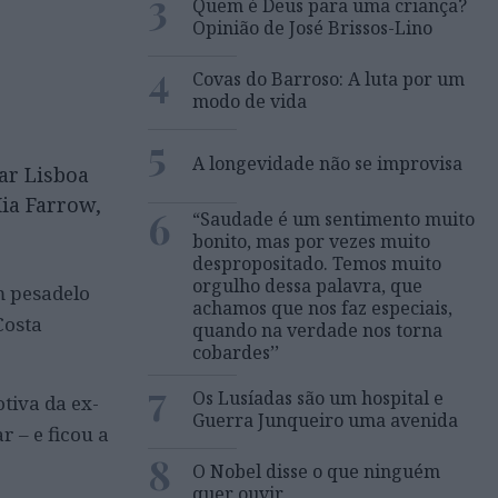
3
Quem é Deus para uma criança?
Opinião de José Brissos-Lino
4
Covas do Barroso: A luta por um
modo de vida
5
A longevidade não se improvisa
ar Lisboa
ia Farrow,
6
“Saudade é um sentimento muito
bonito, mas por vezes muito
despropositado. Temos muito
orgulho dessa palavra, que
m pesadelo
achamos que nos faz especiais,
Costa
quando na verdade nos torna
cobardes’’
7
Os Lusíadas são um hospital e
tiva da ex-
Guerra Junqueiro uma avenida
 – e ficou a
8
O Nobel disse o que ninguém
quer ouvir