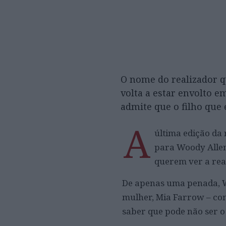
O nome do realizador q
volta a estar envolto 
admite que o filho que e
A
última edição da 
para Woody Allen
querem ver a rea
De apenas uma penada, Wo
mulher, Mia Farrow – com
saber que pode não ser o