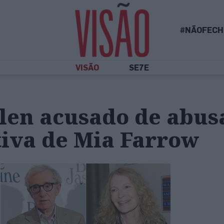
#NÃOFECH
VISÃO
SE7E
len acusado de abus
tiva de Mia Farrow