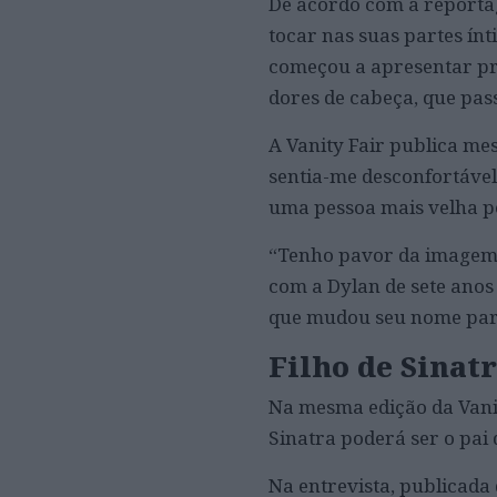
De acordo com a reporta
tocar nas suas partes í
começou a apresentar pr
dores de cabeça, que pa
A Vanity Fair publica me
sentia-me desconfortável
uma pessoa mais velha pe
“Tenho pavor da imagem 
com a Dylan de sete anos 
que mudou seu nome para
Filho de Sinat
Na mesma edição da Vanit
Sinatra poderá ser o pai 
Na entrevista, publicada