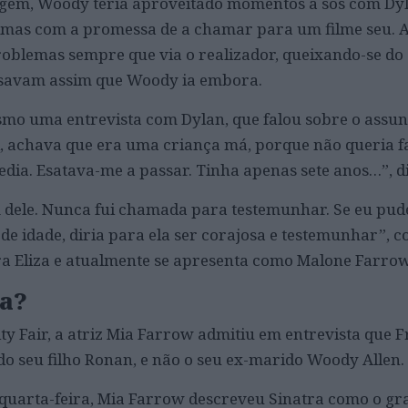
gem, Woody teria aproveitado momentos a sós com Dy
ntimas com a promessa de a chamar para um filme seu. 
oblemas sempre que via o realizador, queixando-se do
ssavam assim que Woody ia embora.
smo uma entrevista com Dylan, que falou sobre o assun
, achava que era uma criança má, porque não queria f
dia. Esatava-me a passar. Tinha apenas sete anos…”, di
dele. Nunca fui chamada para testemunhar. Se eu pude
de idade, diria para ela ser corajosa e testemunhar”, c
 Eliza e atualmente se apresenta como Malone Farrow
ra?
y Fair, a atriz Mia Farrow admitiu em entrevista que 
do seu filho Ronan, e não o seu ex-marido Woody Allen.
 quarta-feira, Mia Farrow descreveu Sinatra como o g