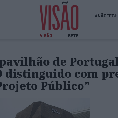
#NÃOFECH
VISÃO
SE7E
pavilhão de Portuga
0 distinguido com p
rojeto Público”