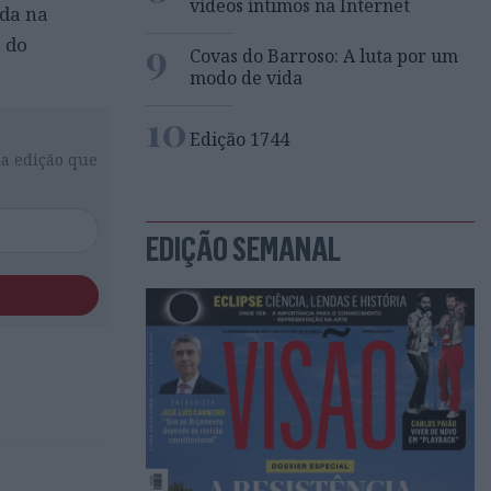
vídeos íntimos na Internet
ada na
o do
9
Covas do Barroso: A luta por um
modo de vida
10
Edição 1744
da edição que
EDIÇÃO SEMANAL