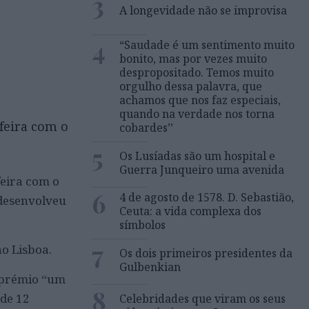
3
A longevidade não se improvisa
4
“Saudade é um sentimento muito
bonito, mas por vezes muito
despropositado. Temos muito
orgulho dessa palavra, que
achamos que nos faz especiais,
quando na verdade nos torna
feira com o
cobardes’’
5
Os Lusíadas são um hospital e
Guerra Junqueiro uma avenida
feira com o
6
4 de agosto de 1578. D. Sebastião,
 desenvolveu
Ceuta: a vida complexa dos
símbolos
7
no Lisboa.
Os dois primeiros presidentes da
Gulbenkian
 prémio “um
8
 de 12
Celebridades que viram os seus