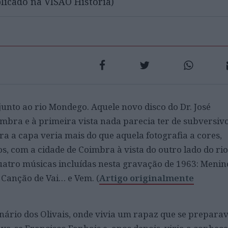
blicado na VISÃO História)
 junto ao rio Mondego. Aquele novo disco do Dr. José
bra e à primeira vista nada parecia ter de subversivo
 a capa veria mais do que aquela fotografia a cores,
s, com a cidade de Coimbra à vista do outro lado do rio
uatro músicas incluídas nesta gravação de 1963: Menin
Canção de Vai… e Vem. (
Artigo originalmente
inário dos Olivais, onde vivia um rapaz que se prepara