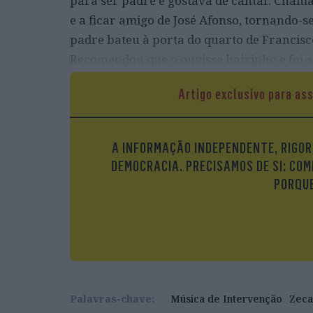
para ser padre e gostava de cantar. Chama
e a ficar amigo de José Afonso, tornando-
padre bateu à porta do quarto de Francisco 
Recomendou que o ouvisse baixinho e foi-
e «um deslumbramento completo», conta ag
Artigo exclusivo para as
lembra-se de ter pensado: «Como eu gosta
põe nas letras, nas músicas, na interpreta
A INFORMAÇÃO INDEPENDENTE, RIGOR
O sangue fresco da manada
DEMOCRACIA. PRECISAMOS DE SI: COM
PORQUE
Palavras-chave:
Música de Intervenção
Zeca