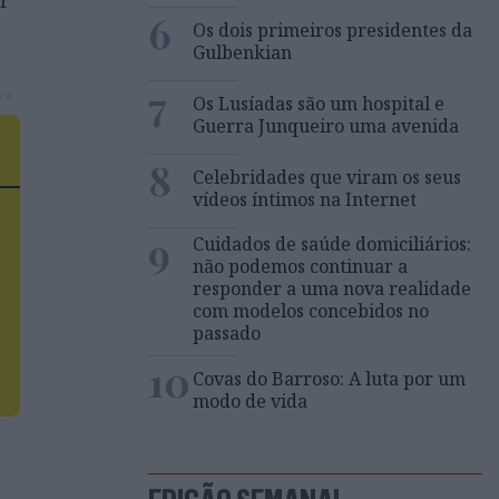
er
6
Os dois primeiros presidentes da
Gulbenkian
7
o»
Os Lusíadas são um hospital e
Guerra Junqueiro uma avenida
le
8
Celebridades que viram os seus
vídeos íntimos na Internet
9
Cuidados de saúde domiciliários:
não podemos continuar a
responder a uma nova realidade
com modelos concebidos no
passado
10
Covas do Barroso: A luta por um
modo de vida