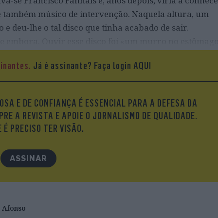
va-se Francisco Fanhais e, anos depois, viria a conhec
se também músico de intervenção. Naquela altura, um
e deu-lhe o tal disco que tinha acabado de sair.
se embora. Ouvir esse disco foi «um murro no estômag
ora Francisco Fanhais. Depois daquela revelação,
sinantes.
Já é assinante?
Faça login AQUI
va de cantar como este homem canta, com a força que e
ção vocal!»
OSA E DE CONFIANÇA É ESSENCIAL PARA A DEFESA DA
PRE A REVISTA E APOIE O JORNALISMO DE QUALIDADE.
 É PRECISO TER VISÃO.
ASSINAR
 Afonso