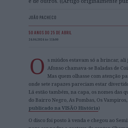
e de outros. ((Artigo originalmente pu
JOÃO PACHECO
50 ANOS DO 25 DE ABRIL
24.04.2024 às 11h00
O
s miúdos estavam só a brincar, ali
Afonso chamava-se Baladas de Coim
Mas quem olhasse com atenção para
onde sete rapazes pareciam estar divertido
Lá estão também, na capa, os nomes das q
do Bairro Negro, As Pombas, Os Vampiros, 
publicado na VISÃO História
)
O disco foi posto à venda e chegou ao Sem