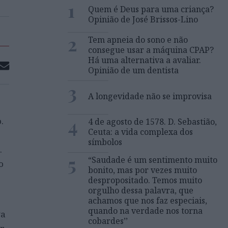
1
Quem é Deus para uma criança?
Opinião de José Brissos-Lino
2
Tem apneia do sono e não
consegue usar a máquina CPAP?
Há uma alternativa a avaliar.
Opinião de um dentista
3
A longevidade não se improvisa
4
.
4 de agosto de 1578. D. Sebastião,
Ceuta: a vida complexa dos
símbolos
.
5
“Saudade é um sentimento muito
o
bonito, mas por vezes muito
despropositado. Temos muito
orgulho dessa palavra, que
achamos que nos faz especiais,
quando na verdade nos torna
va
cobardes’’