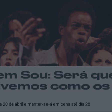
em Sou: Será qu
ivemos como os 
FOTO: Filipe Ferreira
a 20 de abril e manter-se-á em cena até dia 28