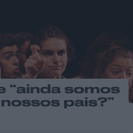
e “ainda somos
nossos pais?”