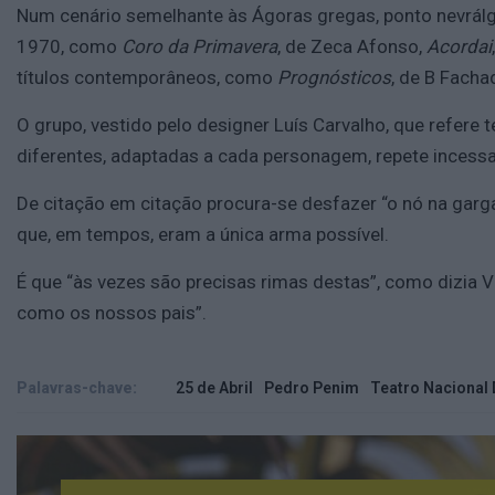
Num cenário semelhante às Ágoras gregas, ponto nevrálg
1970, como
Coro da Primavera
, de Zeca Afonso,
Acordai
títulos contemporâneos, como
Prognósticos
, de B Facha
O grupo, vestido pelo designer Luís Carvalho, que refe
diferentes, adaptadas a cada personagem, repete incess
De citação em citação procura-se desfazer “o nó na garga
que, em tempos, eram a única arma possível.
É que “às vezes são precisas rimas destas”, como dizia
como os nossos pais”.
Palavras-chave:
25 de Abril
Pedro Penim
Teatro Nacional D