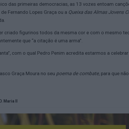
ico das primeiras democracias, as 13 vozes entoam cançõe
, de Fernando Lopes Graça ou a
Queixa das Almas Jovens 
da.
re ter criado figurinos todos da mesma cor e com o mesmo 
antemente que “a citação é uma arma”.
nta”, com o qual Pedro Penim acredita estarmos a celebrar 
 Vasco Graça Moura no seu
poema de combate
, para que nã
. Maria II