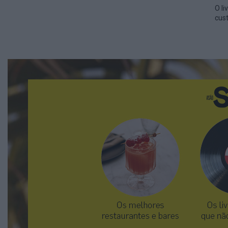
O li
cus